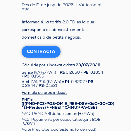
Des de l'1 de juny de 2026, l'IVA torna al
21%.
Informació:
la tarifa 2.0 TD és la que
correspon als subministraments
domèstics o de petits negocis.
CONTRACTA
Càlcul de preu indexat a data
23/07/2026
:
Sense IVA (€/kWh) =
P1
: 0,2650 /
P2
: 0,1854
/
P3
: 0,1505
Amb IVA 21% (€/kWh) =
P1
: 0,3207 /
P2
:
0,2244 /
P3
: 0,1821
Fórmula de preu indexat
PHF =
([(PMD+PC3+POS+OMIE_REE+DSV+GdO+GO+CD)
* (1+Pèrdues) + FNEE] * (1+IMU)+PA+CSE)
PMD
: PRMDIARI de liquicomun [€/MWh]
PC3
: Pagaments per capacitat segons BOE
[€/kWh]
POS
: Preu Operació Sistema (prdemcad)