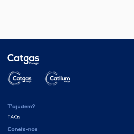
T’ajudem?
FAQs
Coneix-nos