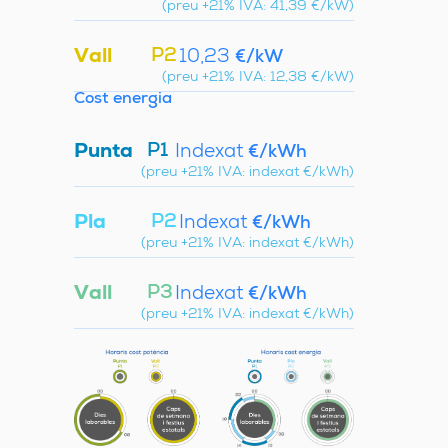
(preu +21% IVA: 41,39 €/kW)
Vall
P2
10,23
€/kW
(preu +21% IVA: 12,38 €/kW)
Cost energia
Punta
P1
Indexat
€/kWh
(preu +21% IVA: indexat €/kWh)
Pla
P2
Indexat
€/kWh
(preu +21% IVA: indexat €/kWh)
Vall
P3
Indexat
€/kWh
(preu +21% IVA: indexat €/kWh)