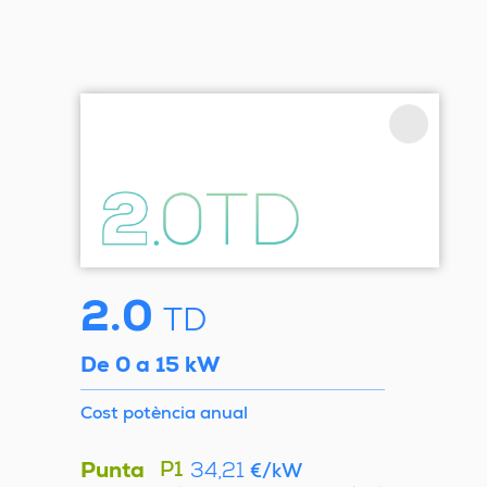
2.0
TD
De 0 a 15 kW
Cost potència anual
Punta
P1
34,21
€/kW