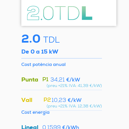
2.0
TDL
De 0 a 15 kW
Cost potència anual
Punta
P1
34,21
€/kW
(preu +21% IVA: 41,39 €/kW)
Vall
P2
10,23
€/kW
(preu +21% IVA: 12,38 €/kW)
Cost energia
Lineal
0,1599
€/kWh