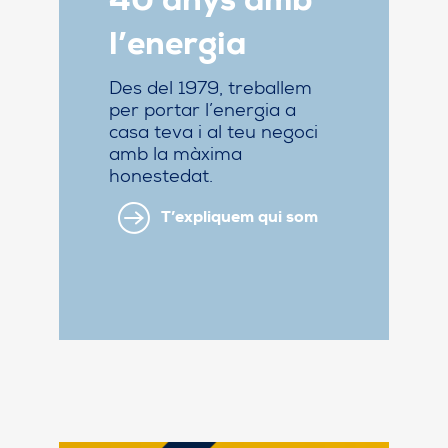
40 anys amb
l’energia
Des del 1979, treballem
per portar l’energia a
casa teva i al teu negoci
amb la màxima
honestedat.
T’expliquem qui som