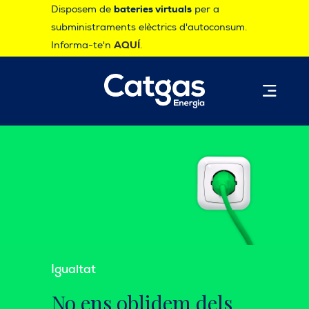
Disposem de
bateries virtuals
per a
subministraments elèctrics d'autoconsum.
Informa-te'n
AQUÍ
.
Igualtat
No ens oblidem dels