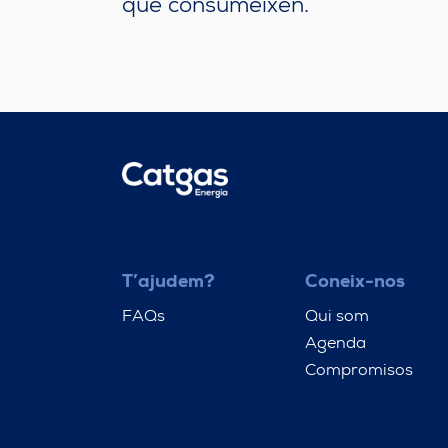
que consumeixen.
T’ajudem?
Coneix-nos
FAQs
Qui som
Agenda
Compromisos