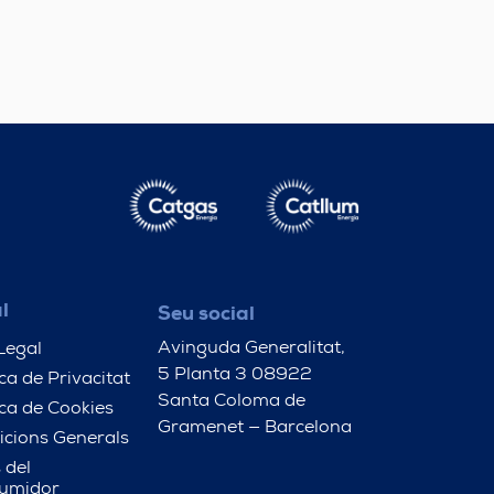
l
Seu social
Avinguda Generalitat,
Legal
5 Planta 3 08922
ica de Privacitat
Santa Coloma de
ica de Cookies
Gramenet — Barcelona
icions Generals
 del
umidor