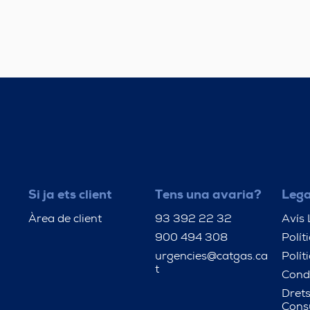
Si ja ets client
Tens una avaria?
Lega
Àrea de client
93 392 22 32
Avís 
900 494 308
Polít
urgencies@catgas.ca
Polít
t
Cond
Drets
Cons