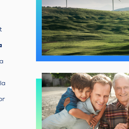
t
a
la
la
or