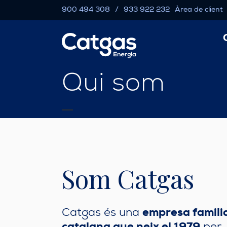
900 494 308
/
933 922 232
Àrea de client
Qui som
Som Catgas
empresa famili
Catgas és una