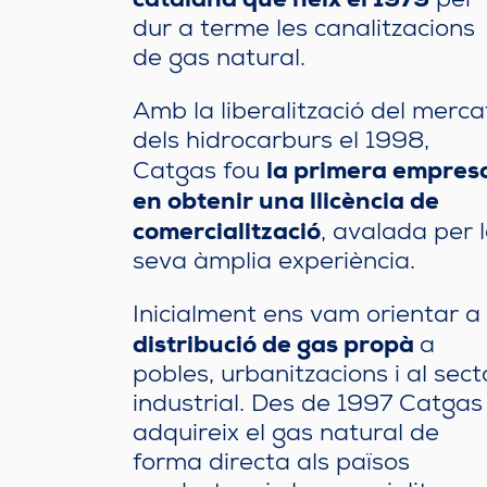
catalana que neix el 1979
per
dur a terme les canalitzacions
de gas natural.
Amb la liberalització del merca
dels hidrocarburs el 1998,
la primera empres
Catgas fou
en obtenir una llicència de
comercialització
, avalada per 
seva àmplia experiència.
Inicialment ens vam orientar a 
distribució de gas propà
a
pobles, urbanitzacions i al sect
industrial. Des de 1997 Catgas
adquireix el gas natural de
forma directa als països